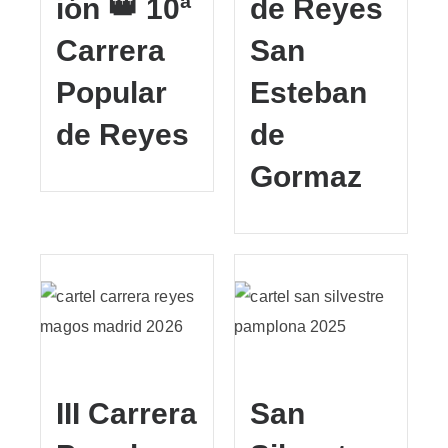
ión 👑 10ª
de Reyes
Carrera
San
Popular
Esteban
de Reyes
de
Gormaz
III Carrera
San