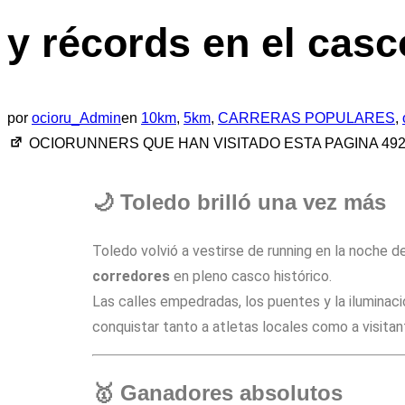
y récords en el casc
por
ocioru_Admin
en
10km
,
5km
,
CARRERAS POPULARES
,
OCIORUNNERS QUE HAN VISITADO ESTA PAGINA
49
🌙 Toledo brilló una vez más
Toledo volvió a vestirse de running en la noche d
corredores
en pleno casco histórico.
Las calles empedradas, los puentes y la iluminaci
conquistar tanto a atletas locales como a visitan
🥇 Ganadores absolutos