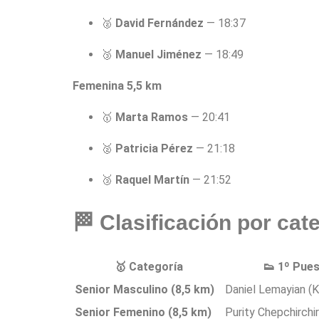
🥈
David Fernández
— 18:37
🥉
Manuel Jiménez
— 18:49
Femenina 5,5 km
🥇
Marta Ramos
— 20:41
🥈
Patricia Pérez
— 21:18
🥉
Raquel Martín
— 21:52
🏁 Clasificación por ca
🥇 Categoría
👟 1º Pue
Senior Masculino (8,5 km)
Daniel Lemayian (
Senior Femenino (8,5 km)
Purity Chepchirchi