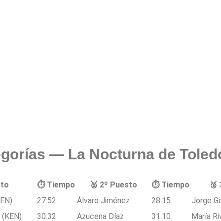
tegorías — La Nocturna de Toled
sto
⏱️ Tiempo
🥈 2º Puesto
⏱️ Tiempo
🥉 
KEN)
27:52
Álvaro Jiménez
28:15
Jorge G
r (KEN)
30:32
Azucena Díaz
31:10
María Ri