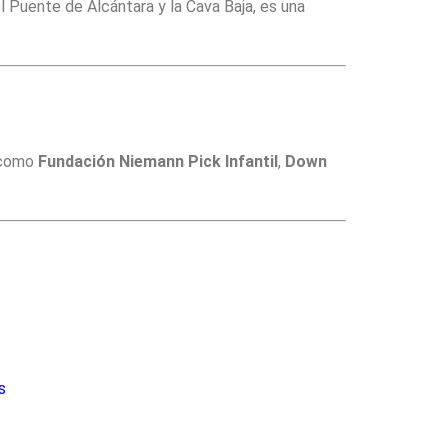
el Puente de Alcántara y la Cava Baja, es una
s como
Fundación Niemann Pick Infantil
,
Down
s