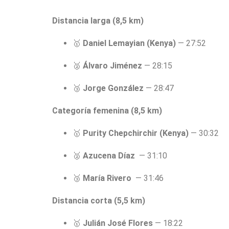
Distancia larga (8,5 km)
🥇
Daniel Lemayian (Kenya)
— 27:52
🥈
Álvaro Jiménez
— 28:15
🥉
Jorge González
— 28:47
Categoría femenina (8,5 km)
🥇
Purity Chepchirchir (Kenya)
— 30:32
🥈
Azucena Díaz
— 31:10
🥉
María Rivero
— 31:46
Distancia corta (5,5 km)
🥇
Julián José Flores
— 18:22