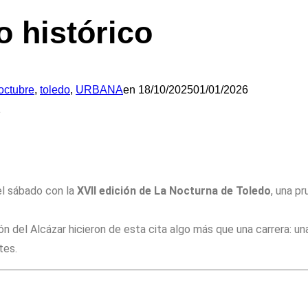
o histórico
octubre
,
toledo
,
URBANA
en
18/10/2025
01/01/2026
2
el sábado con la
XVII edición de La Nocturna de Toledo
, una p
ón del Alcázar hicieron de esta cita algo más que una carrera: u
tes.