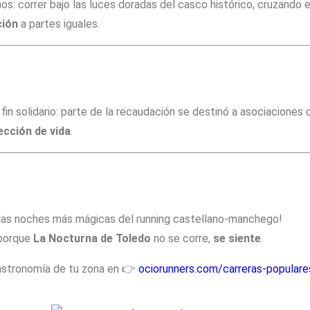
os: correr bajo las luces doradas del casco histórico, cruzando 
ción
a partes iguales.
 fin solidario: parte de la recaudación se destinó a asociacione
ección de vida
.
de las noches más mágicas del running castellano-manchego!
 porque
La Nocturna de Toledo
no se corre,
se siente
.
gastronomía de tu zona en 👉
ociorunners.com/carreras-populare