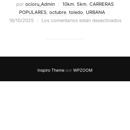
por
ocioru_Admin
10km
,
5km
,
CARRERAS
POPULARES
,
octubre
,
toledo
,
URBANA
18/10/2025
Los comentarios están desactivados
Inspiro Theme
por
WPZOOM