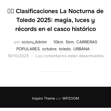
🏃‍♂️ Clasificaciones La Nocturna de
Toledo 2025: magia, luces y
récords en el casco histórico
por
ocioru_Admin
10km
,
5km
,
CARRERAS
POPULARES
,
octubre
,
toledo
,
URBANA
18/10/2025
Los comentarios están desactivados
Inspiro Theme
por
WPZOOM