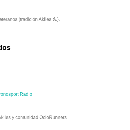
teranos (tradición Akiles 💪).
ados
ronosport Radio
 Akiles y comunidad OcioRunners