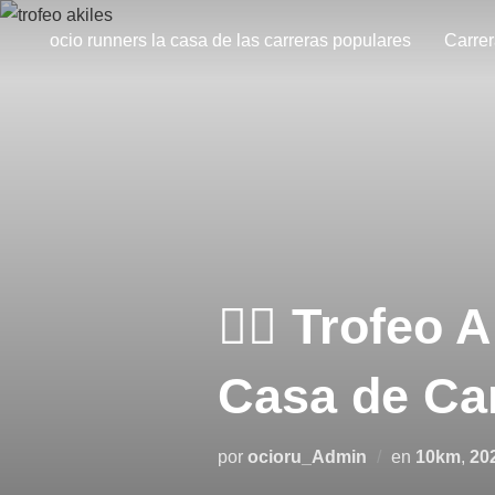
ocio runners la casa de las carreras populares
Carre
🏃‍♂️ Trofeo
Casa de Ca
por
ocioru_Admin
en
10km
,
20