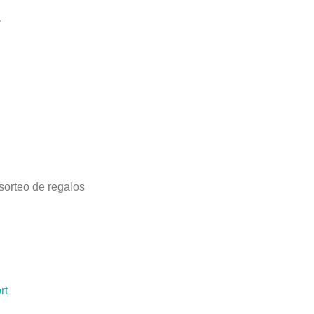
s
sorteo de regalos
rt