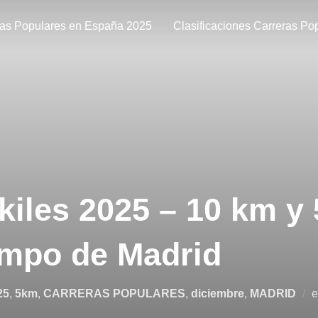
ras Populares en España 2025
Clasificaciones Carreras Po
 Akiles 2025 – 10 km y
mpo de Madrid
25
,
5km
,
CARRERAS POPULARES
,
diciembre
,
MADRID