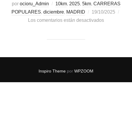
por
ocioru_Admin
10km
,
2025
,
5km
,
CARRERAS
POPULARES
,
diciembre
,
MADRID
19/10/2025
Los comentarios están desactivados
Inspiro Theme
por
WPZOOM