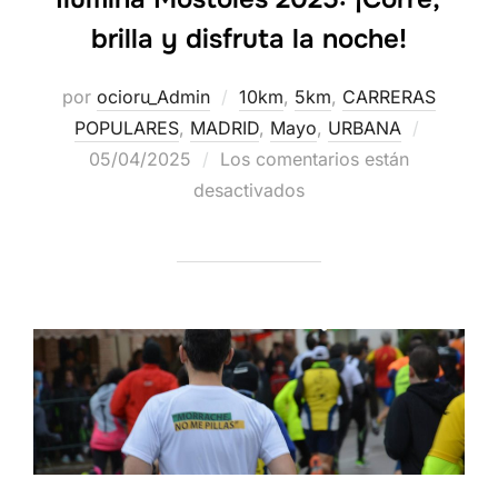
brilla y disfruta la noche!
por
ocioru_Admin
10km
,
5km
,
CARRERAS
POPULARES
,
MADRID
,
Mayo
,
URBANA
05/04/2025
Los comentarios están
desactivados