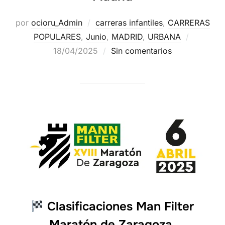
por
ocioru_Admin
carreras infantiles
,
CARRERAS
POPULARES
,
Junio
,
MADRID
,
URBANA
18/04/2025
Sin comentarios
Clasificaciones Man Filter
Maratón de Zaragoza.