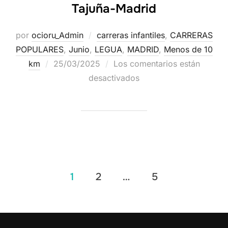
Tajuña-Madrid
por
ocioru_Admin
carreras infantiles
,
CARRERAS
POPULARES
,
Junio
,
LEGUA
,
MADRID
,
Menos de 10
km
25/03/2025
Los comentarios están
desactivados
1
2
…
5