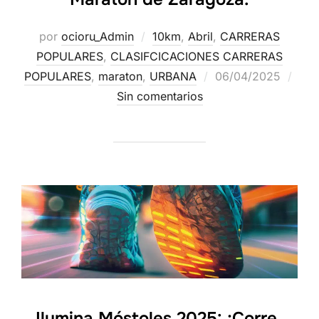
por
ocioru_Admin
10km
,
Abril
,
CARRERAS
POPULARES
,
CLASIFCICACIONES CARRERAS
POPULARES
,
maraton
,
URBANA
06/04/2025
Sin comentarios
Ilumina Móstoles 2025: ¡Corre,