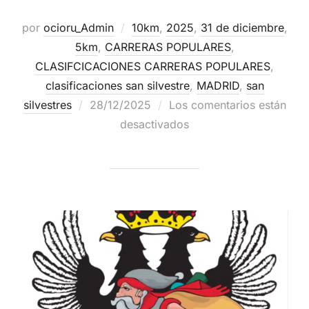
por
ocioru_Admin
10km
,
2025
,
31 de diciembre
,
5km
,
CARRERAS POPULARES
,
CLASIFCICACIONES CARRERAS POPULARES
,
clasificaciones san silvestre
,
MADRID
,
san
silvestres
28/12/2025
Los comentarios están
desactivados