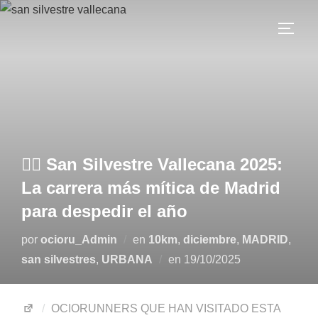
🏃‍♂️ San Silvestre Vallecana 2025:
La carrera más mítica de Madrid
para despedir el año
por
ocioru_Admin
en
10km
,
diciembre
,
MADRID
,
san silvestres
,
URBANA
en
19/10/2025
OCIORUNNERS QUE HAN VISITADO ESTA