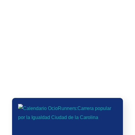
🗓️ PLAN ENTRENAMIENTO 10K –
Actualización Camiseta Carrera
Objetivo: SUB 45 min (8
del Rayismo 2025: Vuelve la
SEMANAS)
fiesta del running en Vallecas
VIII Carrera Solidaria Fundación
Real Madrid by Azulmarino
XXXIX Carrera del Árbol y 21ª
finalizara en el Estadio Santiago
Marcha por la Salud y la
Bernabeu
Inclusión