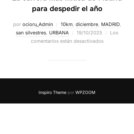
para despedir el año
por
ocioru_Admin
10km
,
diciembre
,
MADRID
,
san silvestres
,
URBANA
19/10/2025
Los
comentarios están desactivados
Inspiro Theme
por
WPZOOM