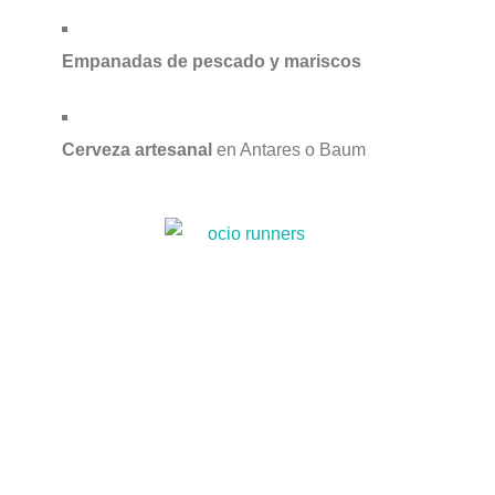
Empanadas de pescado y mariscos
Cerveza artesanal
en Antares o Baum
Spartan Race Madrid 2025: barro, obstáculos y adrenalina muy cerca
de Madrid