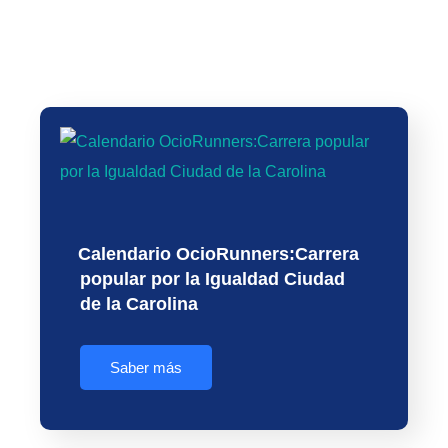
VIII Carrera Solidaria Fundación
Real Madrid by Azulmarino
XXXIX Carrera del Árbol y 21ª
finalizara en el Estadio Santiago
Marcha por la Salud y la
Bernabeu
Inclusión
Calendario OcioRunners:Carrera
popular por la Igualdad Ciudad
de la Carolina
Saber más