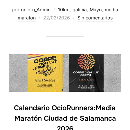
por
ocioru_Admin
10km
,
galicia
,
Mayo
,
media
maraton
22/02/2026
Sin comentarios
Calendario OcioRunners:Media
Maratón Ciudad de Salamanca
2026