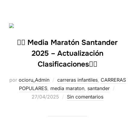
🏃‍♂️ Media Maratón Santander
2025 – Actualización
Clasificaciones🏃‍♀️
por
ocioru_Admin
carreras infantiles
,
CARRERAS
POPULARES
,
media maraton
,
santander
27/04/2025
Sin comentarios