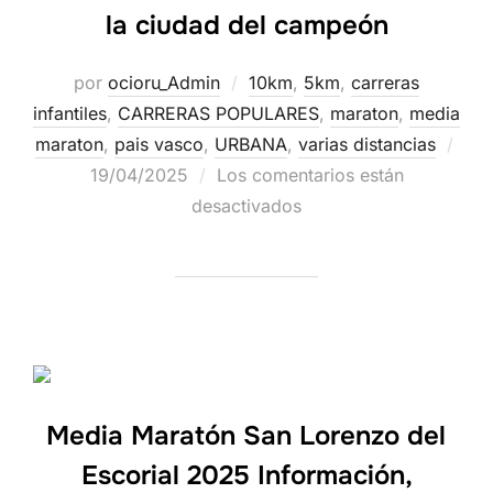
la ciudad del campeón
por
ocioru_Admin
10km
,
5km
,
carreras
infantiles
,
CARRERAS POPULARES
,
maraton
,
media
maraton
,
pais vasco
,
URBANA
,
varias distancias
19/04/2025
Los comentarios están
desactivados
Media Maratón San Lorenzo del
Escorial 2025 Información,