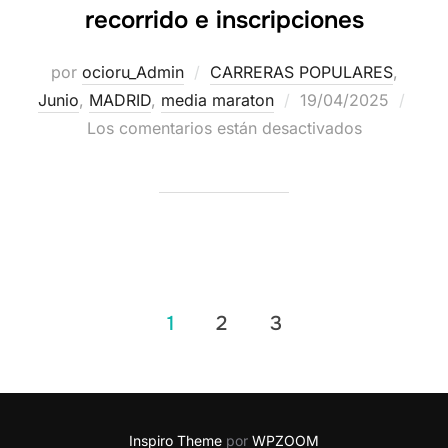
recorrido e inscripciones
por
ocioru_Admin
CARRERAS POPULARES
,
Junio
,
MADRID
,
media maraton
19/04/2025
Los comentarios están desactivados
1
2
3
Inspiro Theme
por
WPZOOM