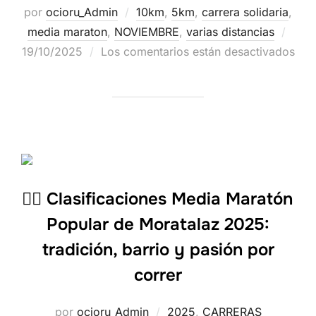
por
ocioru_Admin
10km
,
5km
,
carrera solidaria
,
media maraton
,
NOVIEMBRE
,
varias distancias
19/10/2025
Los comentarios están desactivados
🏃‍♂️ Clasificaciones Media Maratón
Popular de Moratalaz 2025:
tradición, barrio y pasión por
correr
por
ocioru_Admin
2025
,
CARRERAS