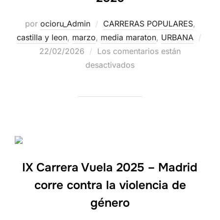
por
ocioru_Admin
CARRERAS POPULARES
,
castilla y leon
,
marzo
,
media maraton
,
URBANA
22/02/2026
Los comentarios están
desactivados
IX Carrera Vuela 2025 – Madrid
corre contra la violencia de
género