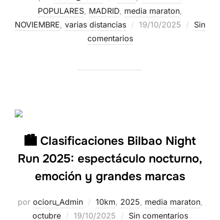
POPULARES
,
MADRID
,
media maraton
,
NOVIEMBRE
,
varias distancias
19/10/2025
Sin
comentarios
🏙️ Clasificaciones Bilbao Night
Run 2025: espectáculo nocturno,
emoción y grandes marcas
por
ocioru_Admin
10km
,
2025
,
media maraton
,
octubre
19/10/2025
Sin comentarios