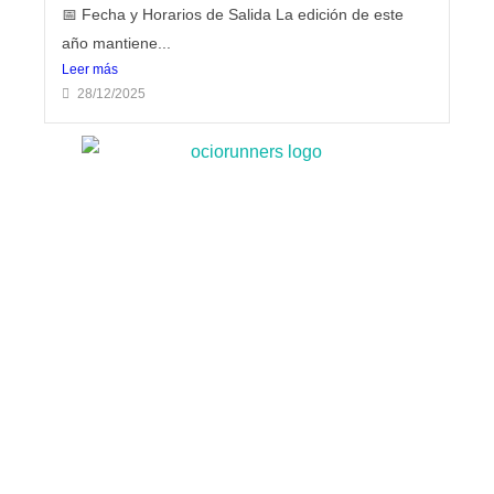
📅 Fecha y Horarios de Salida La edición de este
año mantiene...
Leer más
28/12/2025
🎄 Navidad en el Estadio Metropolitano 2025
🎄 Puy du Fou España en