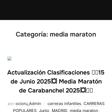
Categoría:
media maraton
Actualización Clasificaciones 🏃‍♂️15
de Junio 2025💥 Media Maratón
de Carabanchel 2025💥🏃‍♀️
por
ocioru_Admin
carreras infantiles
,
CARRERAS
POPULARES
,
Junio
,
MADRID
,
media maraton
,