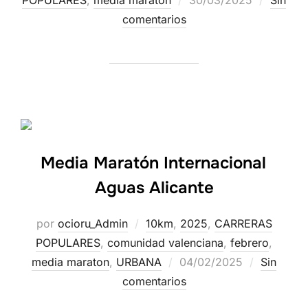
POPULARES
,
media maraton
30/03/2025
Sin
comentarios
Media Maratón Internacional
Aguas Alicante
por
ocioru_Admin
10km
,
2025
,
CARRERAS
POPULARES
,
comunidad valenciana
,
febrero
,
media maraton
,
URBANA
04/02/2025
Sin
comentarios