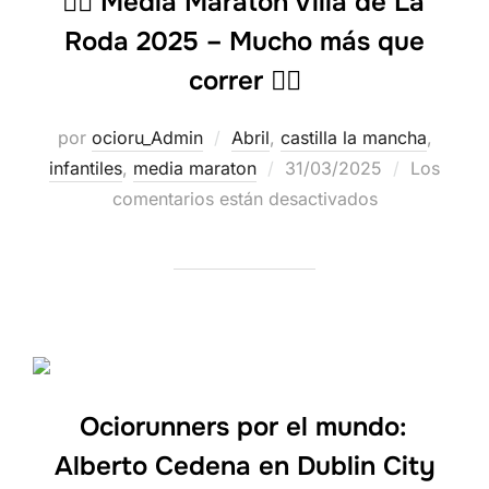
🏃‍♀️ Media Maratón Villa de La
Roda 2025 – Mucho más que
correr 🏃‍♂️
por
ocioru_Admin
Abril
,
castilla la mancha
,
infantiles
,
media maraton
31/03/2025
Los
comentarios están desactivados
Ociorunners por el mundo:
Alberto Cedena en Dublin City