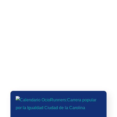
🗓️ PLAN ENTRENAMIENTO 10K –
Actualización Camiseta Carrera
Objetivo: SUB 45 min (8
del Rayismo 2025: Vuelve la
SEMANAS)
fiesta del running en Vallecas
VIII Carrera Solidaria Fundación
Real Madrid by Azulmarino
XXXIX Carrera del Árbol y 21ª
finalizara en el Estadio Santiago
Marcha por la Salud y la
Bernabeu
Inclusión