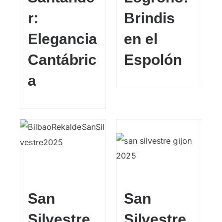
r:
Brindis
Elegancia
en el
Cantábric
Espolón
a
San
San
Silvestre
Silvestre