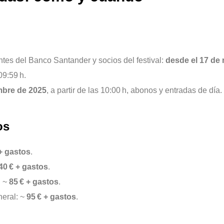
ntes del Banco Santander y socios del festival:
desde el 17 de
09:59 h.
mbre de 2025
, a partir de las 10:00 h, abonos y entradas de día.
os
+ gastos
.
40 € + gastos
.
: ~
85 € + gastos
.
neral: ~
95 € + gastos
.