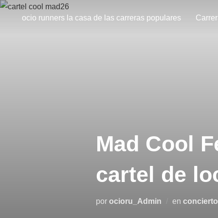
ocio runners la casa de las carreras populares
Carre
Mad Cool Fe
cartel de l
por
ocioru_Admin
en
conciert