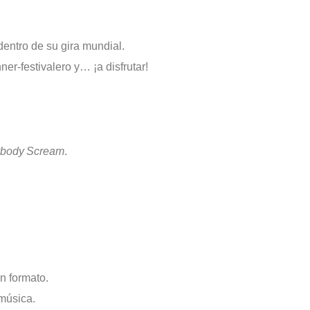
entro de su gira mundial.
er-festivalero y… ¡a disfrutar!
ybody Scream
.
n formato.
música.