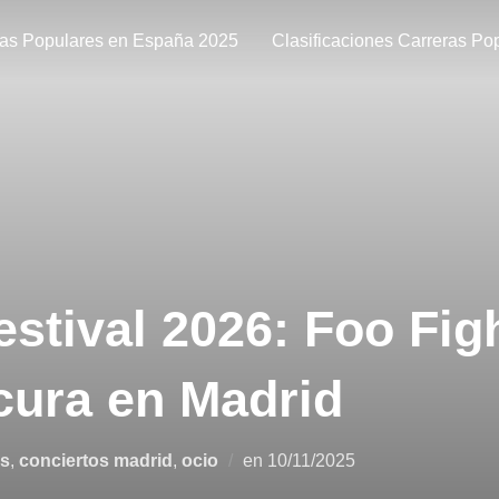
ras Populares en España 2025
Clasificaciones Carreras Po
stival 2026: Foo Fig
ocura en Madrid
os
,
conciertos madrid
,
ocio
en
10/11/2025