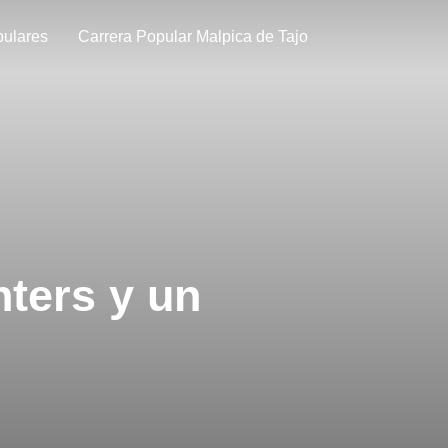
pulares
Carrera Popular Malpica de Tajo
hters y un