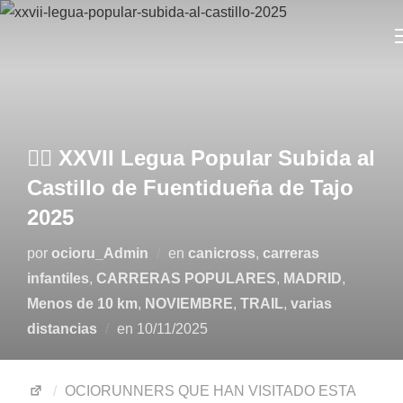
🏃‍♂️ XXVII Legua Popular Subida al
Castillo de Fuentidueña de Tajo
2025
por
ocioru_Admin
en
canicross
,
carreras
infantiles
,
CARRERAS POPULARES
,
MADRID
,
Menos de 10 km
,
NOVIEMBRE
,
TRAIL
,
varias
distancias
en
10/11/2025
OCIORUNNERS QUE HAN VISITADO ESTA