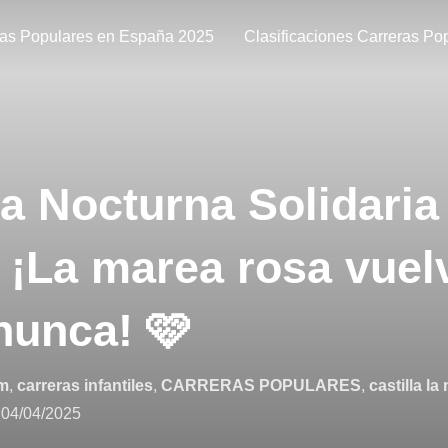
ras Populares en España 2025
Clasificaciones Carreras Po
ra Nocturna Solidaria
 ¡La marea rosa vue
nunca! 🩷
m
,
carreras infantiles
,
CARRERAS POPULARES
,
castilla l
n
04/04/2025