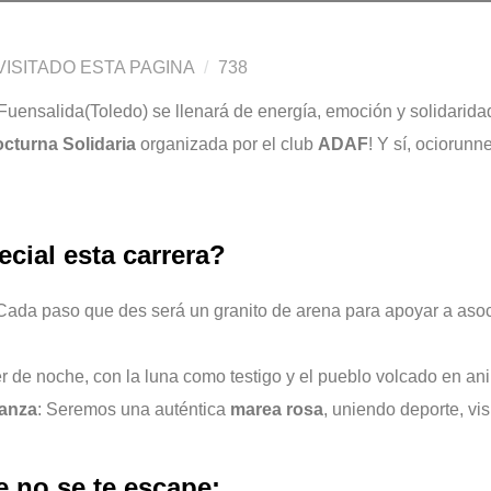
ISITADO ESTA PAGINA
738
 Fuensalida(Toledo) se llenará de energía, emoción y solidarida
cturna Solidaria
organizada por el club
ADAF
! Y sí, ociorunn
cial esta carrera?
 Cada paso que des será un granito de arena para apoyar a as
er de noche, con la luna como testigo y el pueblo volcado en a
ranza
: Seremos una auténtica
marea rosa
, uniendo deporte, vis
e no se te escape: