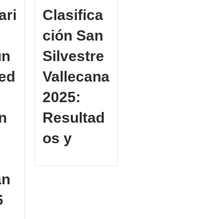
ari
Clasifica
ción San
un
Silvestre
ed
Vallecana
2025:
n
Resultad
os y
an
6