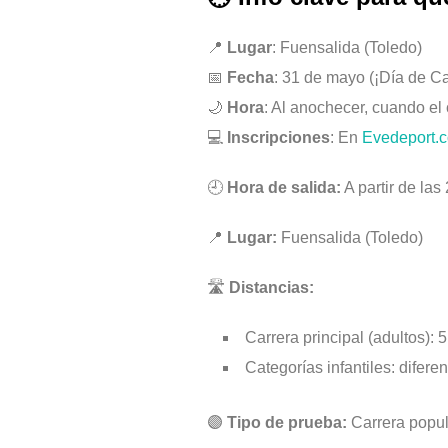
📍
Lugar
: Fuensalida (Toledo)
📅
Fecha
: 31 de mayo (¡Día de Cas
🌙
Hora
: Al anochecer, cuando el
💻
Inscripciones
: En
Evedeport.
🕘
Hora de salida:
A partir de las
📍
Lugar:
Fuensalida (Toledo)
🛣
Distancias:
Carrera principal (adultos): 
Categorías infantiles: difer
🟣
Tipo de prueba:
Carrera popula