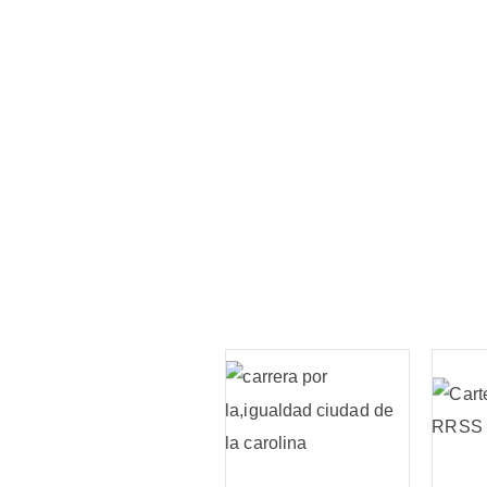
🏃‍♀️ Media Maratón Vil
La Roda 2025 – Muc
que correr 🏃‍♂️