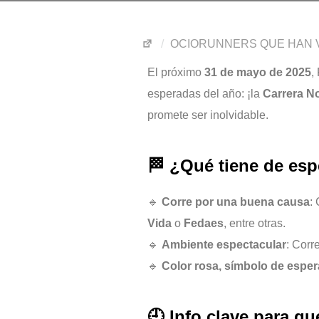
OCIORUNNERS QUE HAN V
El próximo
31 de mayo de 2025
,
esperadas del año: ¡la
Carrera No
promete ser inolvidable.
🏁 ¿Qué tiene de espe
🔹
Corre por una buena causa
:
Vida
o
Fedaes
, entre otras.
🔹
Ambiente espectacular
: Corr
🔹
Color rosa, símbolo de espe
🕘 Info clave para qu