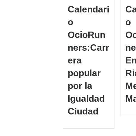
Calendari
Ca
o
o
OcioRun
O
ners:Carr
ne
era
En
popular
Ri
por la
Me
Igualdad
Ma
Ciudad