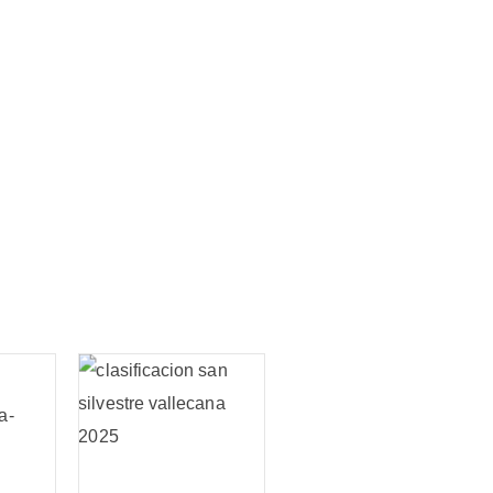
oledo vuelve a la Edad
a del 3 al 6 de abril de
5