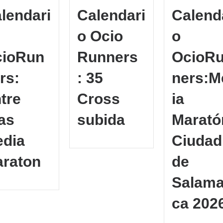
lendari
Calendari
Calend
o Ocio
o
cioRun
Runners
OcioR
rs:
: 35
ners:M
tre
Cross
ia
as
subida
Marató
dia
Ciudad
raton
de
Salam
ca 202