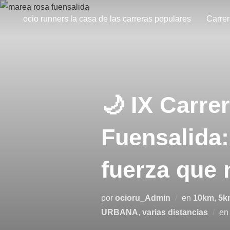
ocio runners la casa de las carreras populares
Carre
🌙 IX Carre
Fuensalida:
fuerza que 
por
ocioru_Admin
en
10km
,
5k
URBANA
,
varias distancias
e