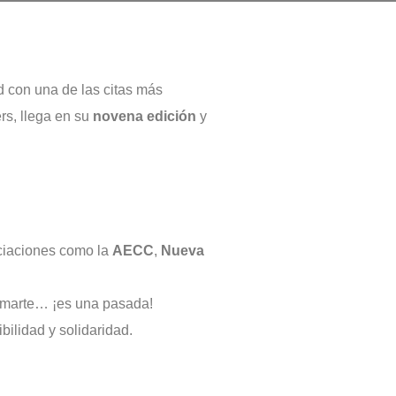
d con una de las citas más
ers, llega en su
novena edición
y
ociaciones como la
AECC
,
Nueva
nimarte… ¡es una pasada!
ibilidad y solidaridad.