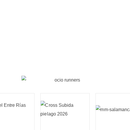
la de
Borrador Declaración de la
🏰 T
ho más
renta 2024: fechas claves y
Medi
consejos.
202