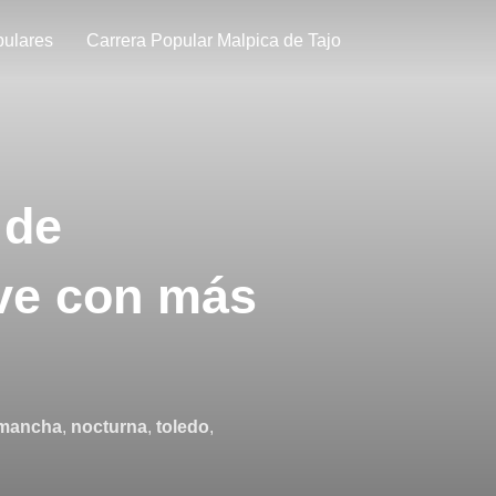
pulares
Carrera Popular Malpica de Tajo
 de
lve con más
a mancha
,
nocturna
,
toledo
,