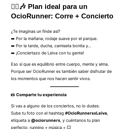
🏃‍♀️🎶
Plan ideal para un
OcioRunner: Corre + Concierto
¿Te imaginas un finde así?
➡️ Por la mañana, rodaje suave por el parque.
➡️ Por la tarde, ducha, camiseta bonita y…
➡️ ¡Conciertazo de Leiva con tu gente!
Eso sí que es equilibrio entre cuerpo, mente y alma.
Porque ser OcioRunner es también saber disfrutar de
los momentos que nos hacen sentir vivos.
📸
Comparte tu experiencia
Si vas a alguno de los conciertos, no lo dudes:
Sube tu foto con el hashtag
#OcioRunnersxLeiva
,
etiqueta a
@ociorunners
, y cuéntanos tu plan
perfecto: running + música = 💥