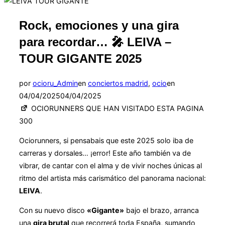
la
barra
lateral
Rock, emociones y una gira
y
la
para recordar… 🎤 LEIVA –
navegación
TOUR GIGANTE 2025
Publicado
por
ocioru_Admin
en
conciertos madrid
,
ocio
en
el
04/04/2025
04/04/2025
OCIORUNNERS QUE HAN VISITADO ESTA PAGINA
300
Ociorunners, si pensabais que este 2025 solo iba de
carreras y dorsales… ¡error! Este año también va de
vibrar, de cantar con el alma y de vivir noches únicas al
ritmo del artista más carismático del panorama nacional:
LEIVA
.
Con su nuevo disco
«Gigante»
bajo el brazo, arranca
una
gira brutal
que recorrerá toda España, sumando