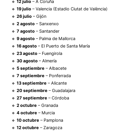
🔹
12 julio
– A Coruña
🔹
19 julio
– Valencia (Estadio Ciutat de València)
🔹
26 julio
– Gijón
🔹
2 agosto
– Sanxenxo
🔹
7 agosto
– Santander
🔹
9 agosto
– Palma de Mallorca
🔹
16 agosto
– El Puerto de Santa María
🔹
23 agosto
– Fuengirola
🔹
30 agosto
– Almería
🔹
5 septiembre
– Albacete
🔹
7 septiembre
– Ponferrada
🔹
13 septiembre
– Alicante
🔹
20 septiembre
– Guadalajara
🔹
27 septiembre
– Córdoba
🔹
2 octubre
– Granada
🔹
4 octubre
– Murcia
🔹
10 octubre
– Pamplona
🔹
12 octubre
– Zaragoza