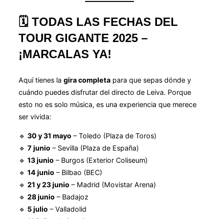
🗓️
TODAS LAS FECHAS DEL
TOUR GIGANTE 2025 –
¡MARCALAS YA!
Aquí tienes la
gira completa
para que sepas dónde y
cuándo puedes disfrutar del directo de Leiva. Porque
esto no es solo música, es una experiencia que merece
ser vivida:
🔹
30 y 31 mayo
– Toledo (Plaza de Toros)
🔹
7 junio
– Sevilla (Plaza de España)
🔹
13 junio
– Burgos (Exterior Coliseum)
🔹
14 junio
– Bilbao (BEC)
🔹
21 y 23 junio
– Madrid (Movistar Arena)
🔹
28 junio
– Badajoz
🔹
5 julio
– Valladolid