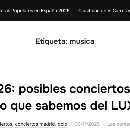
reras Populares en España 2025
Clasificaciones Carrera
Etiqueta:
musica
26: posibles concierto
lo que sabemos del LU
iertos
,
conciertos madrid
,
ocio
30/11/2025
Los comen