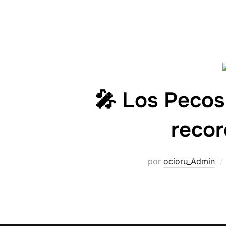
🎤 Los Pecos
recor
por
ocioru_Admin