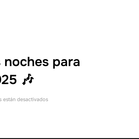
s noches para
025 🎶
s están desactivados