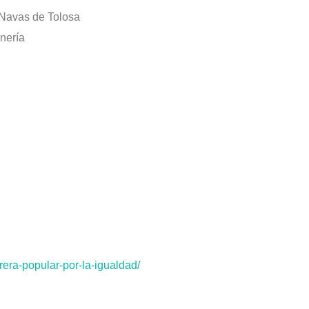
 Navas de Tolosa
inería
rera-popular-por-la-
igualdad/