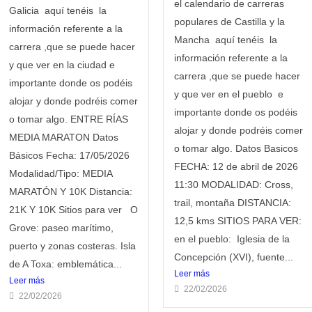
el calendario de carreras
Galicia aquí tenéis la
populares de Castilla y la
información referente a la
Mancha aquí tenéis la
carrera ,que se puede hacer
información referente a la
y que ver en la ciudad e
carrera ,que se puede hacer
importante donde os podéis
y que ver en el pueblo e
alojar y donde podréis comer
importante donde os podéis
o tomar algo. ENTRE RÍAS
alojar y donde podréis comer
MEDIA MARATON Datos
o tomar algo. Datos Basicos
Básicos Fecha: 17/05/2026
FECHA: 12 de abril de 2026
Modalidad/Tipo: MEDIA
11:30 MODALIDAD: Cross,
MARATÓN Y 10K Distancia:
trail, montaña DISTANCIA:
21K Y 10K Sitios para ver O
12,5 kms SITIOS PARA VER:
Grove: paseo marítimo,
en el pueblo: Iglesia de la
puerto y zonas costeras. Isla
Concepción (XVI), fuente...
de A Toxa: emblemática...
Leer más
Leer más
22/02/2026
22/02/2026