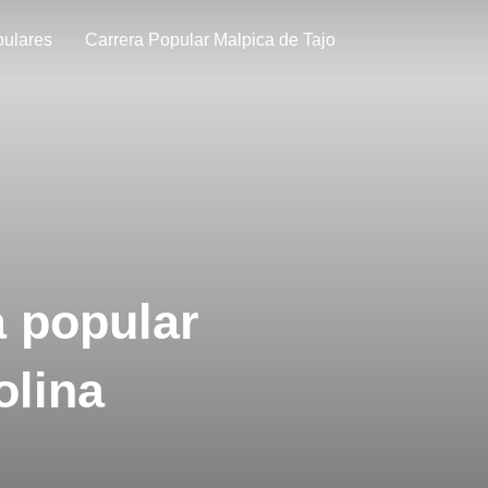
pulares
Carrera Popular Malpica de Tajo
 popular
olina