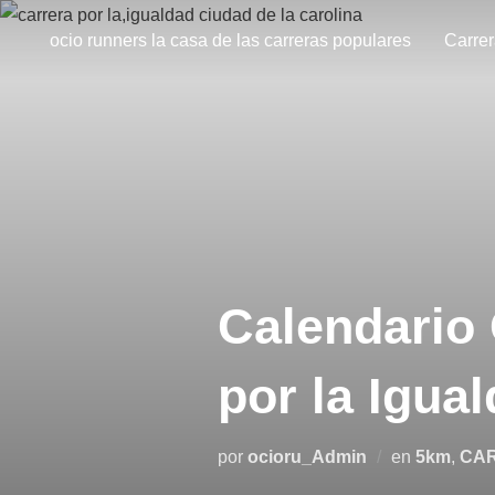
ocio runners la casa de las carreras populares
Carre
Calendario
por la Igua
por
ocioru_Admin
en
5km
,
CA