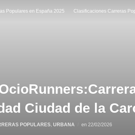
ras Populares en España 2025
Clasificaciones Carreras Po
 OcioRunners:Carrera
ldad Ciudad de la Car
RRERAS POPULARES
,
URBANA
en
22/02/2026