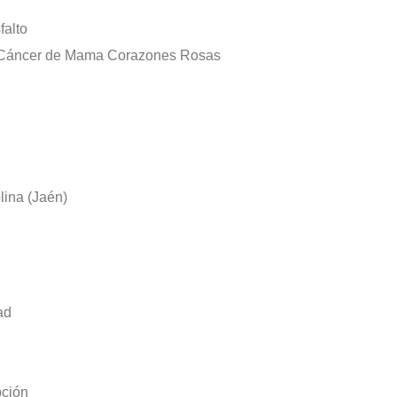
falto
de Cáncer de Mama Corazones Rosas
lina (Jaén)
ad
pción