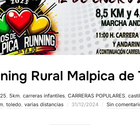
ning Rural Malpica de 
25
,
5km
,
carreras infantiles
,
CARRERAS POPULARES
,
casti
m
,
toledo
,
varias distancias
31/12/2024
Sin comentari