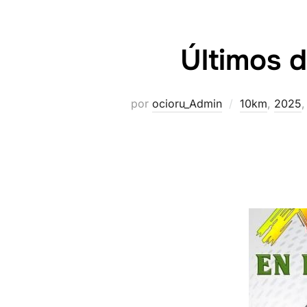
Últimos 
por
ocioru_Admin
10km
,
2025