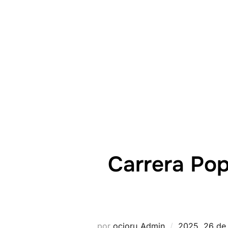
Carrera Pop
por
ocioru_Admin
2025
,
26 de