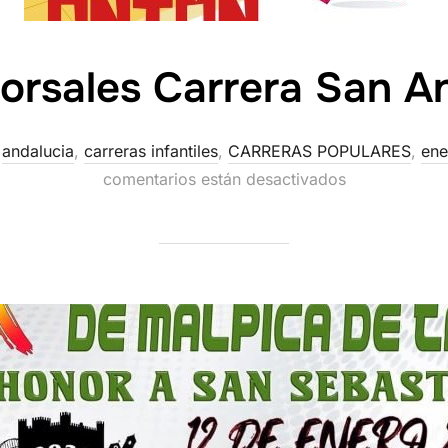
dorsales Carrera San A
,
andalucia
,
carreras infantiles
,
CARRERAS POPULARES
,
ene
comentarios están desactivados