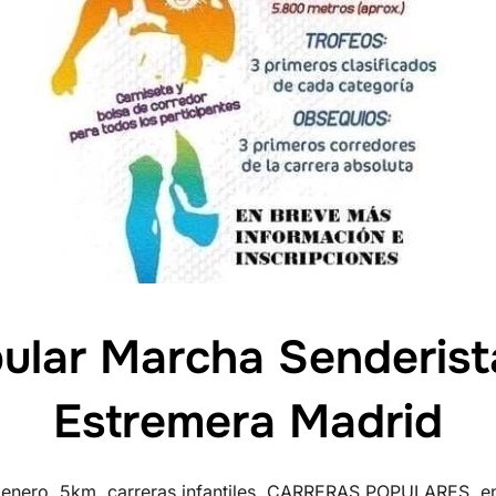
ular Marcha Senderista
Estremera Madrid
 enero
,
5km
,
carreras infantiles
,
CARRERAS POPULARES
,
e