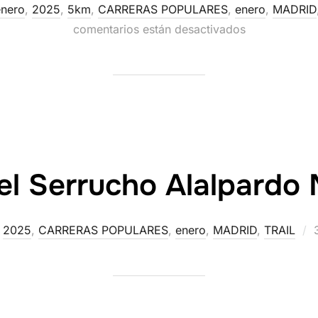
enero
,
2025
,
5km
,
CARRERAS POPULARES
,
enero
,
MADRID
comentarios están desactivados
del Serrucho Alalpardo
,
2025
,
CARRERAS POPULARES
,
enero
,
MADRID
,
TRAIL