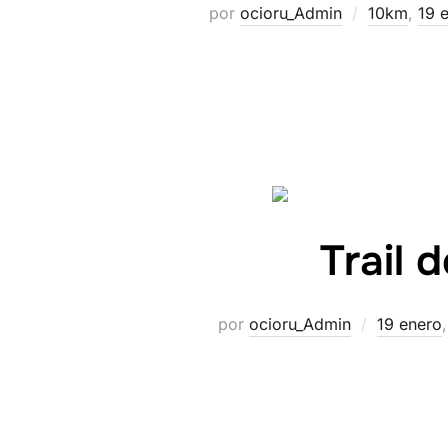
por
ocioru_Admin
10km
,
19 
Trail 
por
ocioru_Admin
19 enero