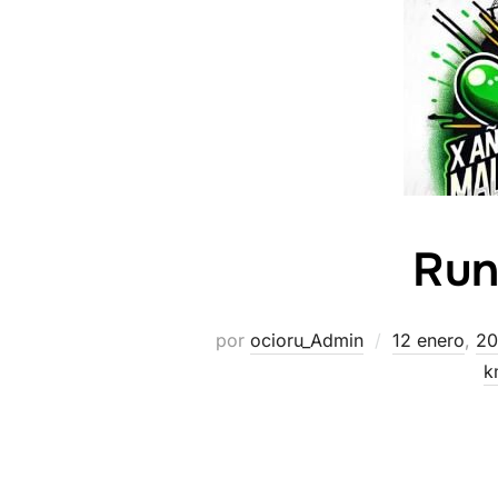
Run
por
ocioru_Admin
12 enero
,
20
k