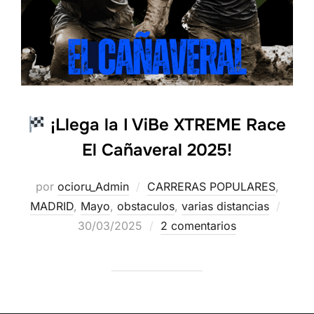
¡Llega la I ViBe XTREME Race
El Cañaveral 2025!
por
ocioru_Admin
CARRERAS POPULARES
,
MADRID
,
Mayo
,
obstaculos
,
varias distancias
30/03/2025
2 comentarios