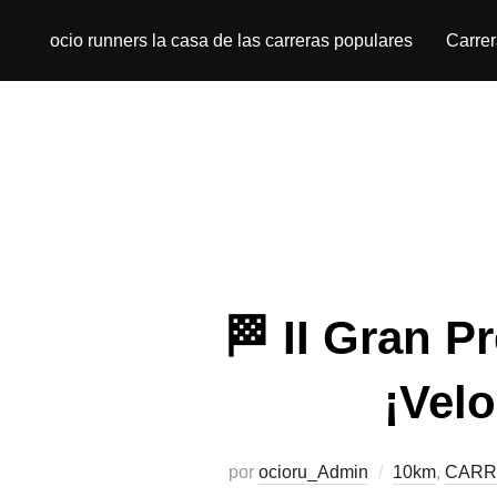
ocio runners la casa de las carreras populares
Carre
🏁 II Gran P
¡Velo
por
ocioru_Admin
10km
,
CARR