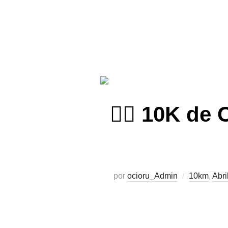
🏃‍♂️ 10K de
por
ocioru_Admin
10km
,
Abri