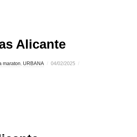
as Alicante
a maraton
,
URBANA
04/02/2025