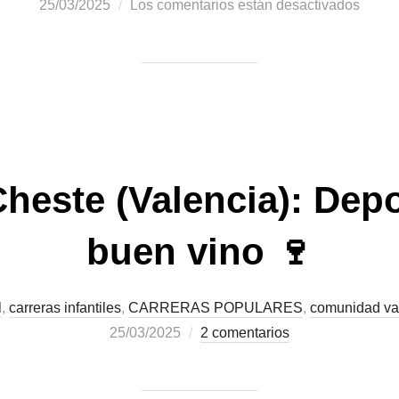
25/03/2025
Los comentarios están desactivados
 Cheste (Valencia): Depo
buen vino 🍷
l
,
carreras infantiles
,
CARRERAS POPULARES
,
comunidad va
25/03/2025
2 comentarios