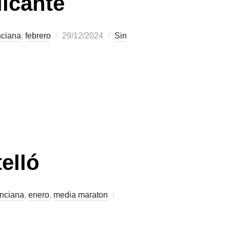
licante
nciana
,
febrero
29/12/2024
Sin
elló
nciana
,
enero
,
media maraton