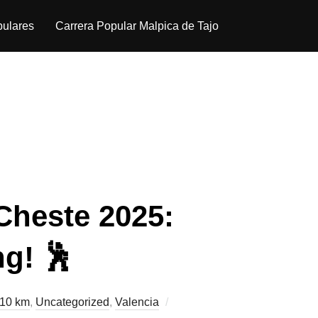
pulares
Carrera Popular Malpica de Tajo
Cheste 2025:
ng! 🕺
 10 km
,
Uncategorized
,
Valencia