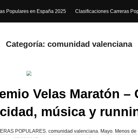
ras Populares en España 2025
Clasificaciones Carreras Po
Categoría:
comunidad valenciana
remio Velas Maratón – 
cidad, música y runni
ERAS POPULARES
,
comunidad valenciana
,
Mayo
,
Menos de