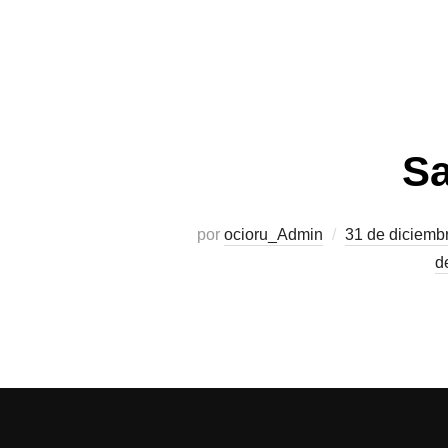
Sa
por
ocioru_Admin
31 de diciemb
d