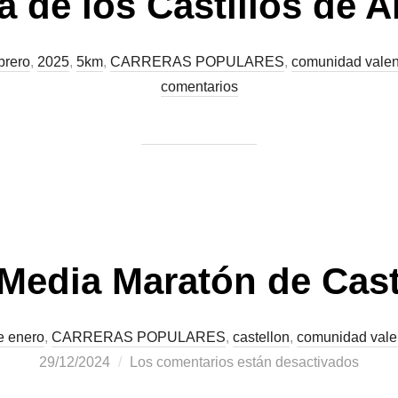
a de los Castillos de A
brero
,
2025
,
5km
,
CARRERAS POPULARES
,
comunidad vale
comentarios
 Media Maratón de Cast
e enero
,
CARRERAS POPULARES
,
castellon
,
comunidad vale
29/12/2024
Los comentarios están desactivados