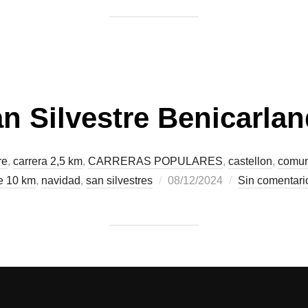
n Silvestre Benicarla
re
,
carrera 2,5 km
,
CARRERAS POPULARES
,
castellon
,
comun
e 10 km
,
navidad
,
san silvestres
08/12/2024
Sin comentari