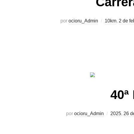
Carrer
por
ocioru_Admin
10km
,
2 de fe
40ª
por
ocioru_Admin
2025
,
26 d