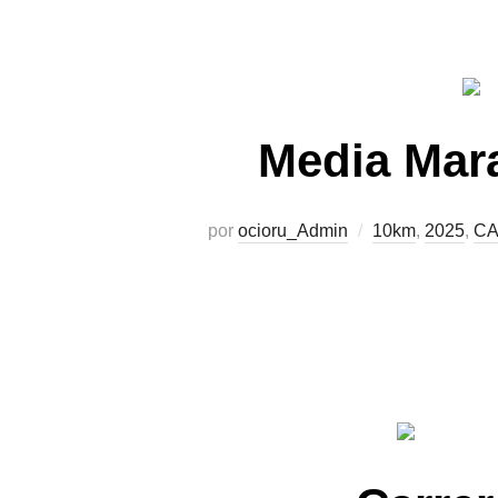
Media Mara
por
ocioru_Admin
10km
,
2025
,
CA