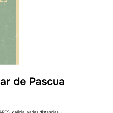
lar de Pascua
ARES
,
galicia
,
varias distancias