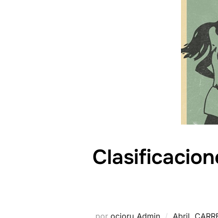
Clasificacio
por
ocioru_Admin
Abril
,
CARR