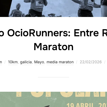
o OcioRunners: Entre 
Maraton
n
10km
,
galicia
,
Mayo
,
media maraton
22/02/2026