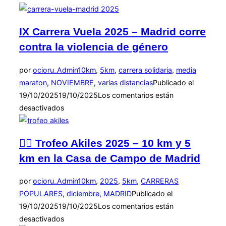
IX Carrera Vuela 2025 – Madrid corre
contra la violencia de género
por
ocioru_Admin
10km
,
5km
,
carrera solidaria
,
media
maraton
,
NOVIEMBRE
,
varias distancias
Publicado el
19/10/2025
19/10/2025
Los comentarios están
desactivados
🏃‍♂️ Trofeo Akiles 2025 – 10 km y 5
km en la Casa de Campo de Madrid
por
ocioru_Admin
10km
,
2025
,
5km
,
CARRERAS
POPULARES
,
diciembre
,
MADRID
Publicado el
19/10/2025
19/10/2025
Los comentarios están
desactivados