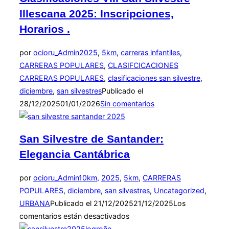
Illescana 2025: Inscripciones,
Horarios .
por
ocioru_Admin
2025
,
5km
,
carreras infantiles
,
CARRERAS POPULARES
,
CLASIFCICACIONES
CARRERAS POPULARES
,
clasificaciones san silvestre
,
diciembre
,
san silvestres
Publicado el
28/12/2025
01/01/2026
Sin comentarios
San Silvestre de Santander:
Elegancia Cantábrica
por
ocioru_Admin
10km
,
2025
,
5km
,
CARRERAS
POPULARES
,
diciembre
,
san silvestres
,
Uncategorized
,
URBANA
Publicado el
21/12/2025
21/12/2025
Los
comentarios están desactivados