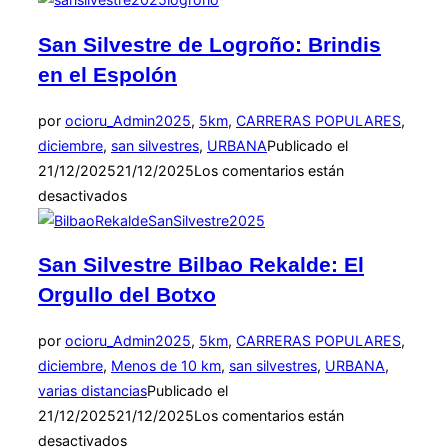
San Silvestre de Logroño: Brindis
en el Espolón
por
ocioru_Admin
2025
,
5km
,
CARRERAS POPULARES
,
diciembre
,
san silvestres
,
URBANA
Publicado el
21/12/2025
21/12/2025
Los comentarios están
desactivados
San Silvestre Bilbao Rekalde: El
Orgullo del Botxo
por
ocioru_Admin
2025
,
5km
,
CARRERAS POPULARES
,
diciembre
,
Menos de 10 km
,
san silvestres
,
URBANA
,
varias distancias
Publicado el
21/12/2025
21/12/2025
Los comentarios están
desactivados