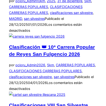
por
ocioru_Admin
10km
,
2025
,
31 de diciembre
,
5km
,
CARRERAS POPULARES
,
CLASIFCICACIONES
CARRERAS POPULARES
,
clasificaciones san silvestre
,
MADRID
,
san silvestres
Publicado el
28/12/2025
01/01/2026
Los comentarios están
desactivados
Clasificación 👑 10ª Carrera Popular
de Reyes San Fulgencio 2026
por
ocioru_Admin
2026
,
5km
,
CARRERAS POPULARES
,
CLASIFCICACIONES CARRERAS POPULARES
,
clasificaciones san silvestre
,
san silvestres
Publicado el
28/12/2025
04/01/2026
Los comentarios están
desactivados
Clasificaciones VIII San Silvestre