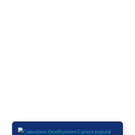
🗓️ PLAN ENTRENAMIENTO 10K –
Actualización Camiseta Carrera
Objetivo: SUB 45 min (8
del Rayismo 2025: Vuelve la
SEMANAS)
fiesta del running en Vallecas
VIII Carrera Solidaria Fundación
Real Madrid by Azulmarino
XXXIX Carrera del Árbol y 21ª
finalizara en el Estadio Santiago
Marcha por la Salud y la
Bernabeu
Inclusión