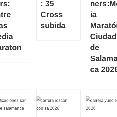
rs:
: 35
ners:M
tre
Cross
ia
as
subida
Marató
dia
Ciudad
raton
de
Salam
ca 202