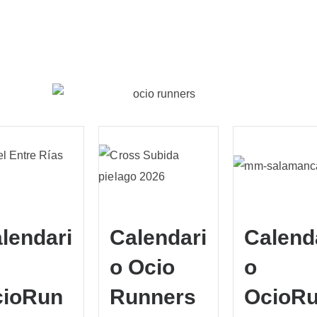
val
2025 – Homenaje a Álex
May
Calabuig 🏁
Clas
26/03/2025
ocioru_Admin
ocioru_
lendari
Calendari
Calend
o Ocio
o
cioRun
Runners
OcioR