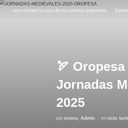
ocio runners la casa de las carreras populares
Carre
🏹 Oropesa 
Jornadas Me
2025
por
ocioru_Admin
en
ocio
,
tur