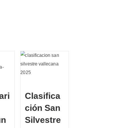
o| Avance
ificaciones
25/03/2025
Admin
ari
Clasifica
ción San
un
Silvestre