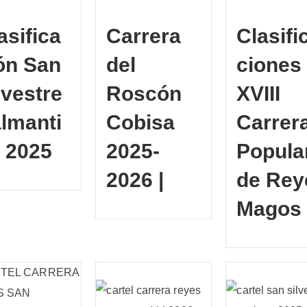
asifica
Carrera
Clasifi
ón San
del
ciones
lvestre
Roscón
XVIII
lmanti
Cobisa
Carrer
 2025
2025-
Popula
2026 |
de Rey
Magos