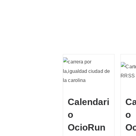
Universal Music Festi
2025 🎶
26/03/2025
ocioru_Admin
Calendari
Ca
o
o
OcioRun
O