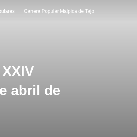
pulares
Carrera Popular Malpica de Tajo
 XXIV
e abril de