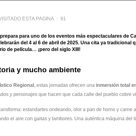
ISITADO ESTA PAGINA
91
prepara para uno de los eventos más espectaculares de Ca
elebrarán del
4 al 6 de abril de 2025
. Una cita ya tradicional
 de película… ¡pero del siglo XIII!
storia y mucho ambiente
rístico Regional
, estas jornadas ofrecen una
inmersión total e
ados y personajes que hacen que cada calle del pueblo cobre v
ransforma: estandartes ondeando, olor a pan de horno y carne a
ando el aire con gaitas y tambores. Una auténtica máquina del t