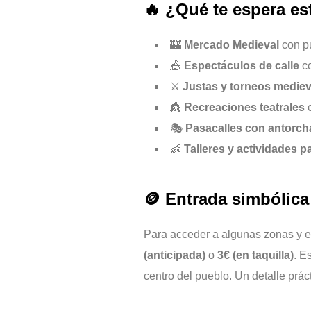
🔥 ¿Qué te espera es
🏰
Mercado Medieval
con pu
🎪
Espectáculos de calle
co
⚔️
Justas y torneos mediev
👸
Recreaciones teatrales
c
🎭
Pasacalles con antorch
👶
Talleres y actividades 
🪙 Entrada simbólica 
Para acceder a algunas zonas y e
(anticipada)
o
3€ (en taquilla)
. E
centro del pueblo. Un detalle prá