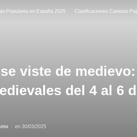
ras Populares en España 2025
Clasificaciones Carreras Po
se viste de medievo:
dievales del 4 al 6 d
ismo
en
30/03/2025