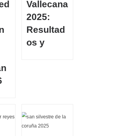
ed
Vallecana
2025:
n
Resultad
os y
an
6