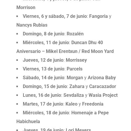
Morrison
Viernes, 6 y sábado, 7 de junio
:
Fangoria
y
Nancys Rubias
Domingo, 8 de junio
:
Rozalén
Miércoles, 11 de junio
:
Duncan Dhu 40
Aniversario – Mikel Erentxun / Red Moon Yard
Jueves, 12 de junio
:
Morrissey
Viernes, 13 de junio
:
Parcels
Sábado, 14 de junio
:
Morgan
y
Arizona Baby
Domingo, 15 de junio
:
Zahara
y
Caracazador
Lunes, 16 de junio
:
Sevdaliza
y
Wasia Project
Martes, 17 de junio
:
Kaleo
y
Freedonia
Miércoles, 18 de junio
:
Homenaje a Pepe
Habichuela
Jueves, 19 de junio
:
Lori Meyers