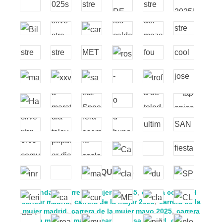
ETIQUETAS
calendario carreras mujeres 2025
,
carrera contra el
cáncer madrid
,
carrera de la mujer 2025
,
carrera de la
mujer madrid
,
carrera de la mujer mayo 2025
,
carrera
para mujeres madrid
,
carrera rosa madrid
,
carrera