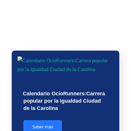
VIII Carrera Solidaria Fundación
Real Madrid by Azulmarino
XXXIX Carrera del Árbol y 21ª
finalizara en el Estadio Santiago
Marcha por la Salud y la
Bernabeu
Inclusión
Calendario OcioRunners:Carrera
popular por la Igualdad Ciudad
de la Carolina
Saber más