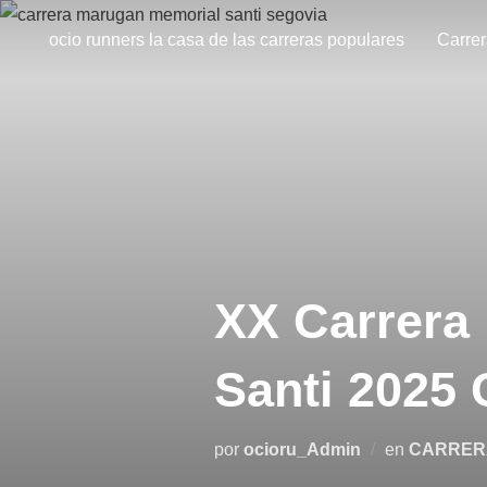
ocio runners la casa de las carreras populares
Carre
XX Carrera
Santi 2025 
por
ocioru_Admin
en
CARRER