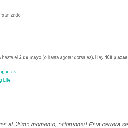
organizado
e
s
hasta el
2 de mayo
(o hasta agotar dorsales). Hay
400 plazas
rugan.es
 Life
s al último momento, ociorunner! Esta carrera se 