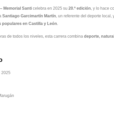
– Memorial Santi
celebra en 2025 su
20.ª edición
, y lo hace 
 a
Santiago Garcimartín Martín
, un referente del deporte local,
s populares en Castilla y León
.
ras de todos los niveles, esta carrera combina
deporte, natur
o
e 2025
)
 Marugán