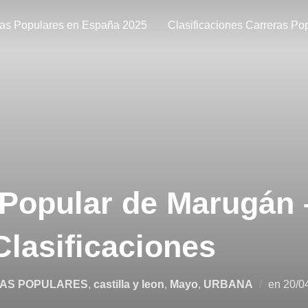
ras Populares en España 2025
Clasificaciones Carreras Po
 Popular de Marugán 
Clasificaciones
AS POPULARES
,
castilla y leon
,
Mayo
,
URBANA
en
20/0