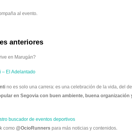
compaña al evento.
es anteriores
 vive en Marugán?
i – El Adelantado
nti
no es solo una carrera: es una celebración de la vida, del de
opular en Segovia con buen ambiente, buena organizació
stro
buscador de eventos deportivos
ok como
@OcioRunners
para más noticias y contenidos.