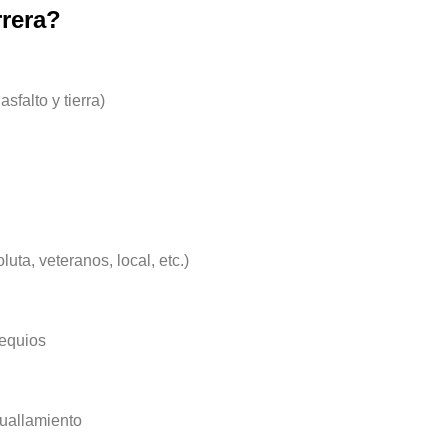
rrera?
sfalto y tierra)
uta, veteranos, local, etc.)
equios
tuallamiento