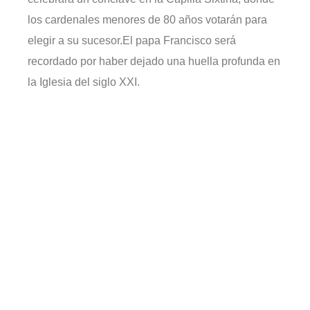
los cardenales menores de 80 años votarán para
elegir a su sucesor.El papa Francisco será
recordado por haber dejado una huella profunda en
la Iglesia del siglo XXI.
actualidad
Robots humanoides completan la
media maratón de Pekín: un hito
en la historia del deporte y la
tecnología
Uncategorized
19/04/2025
ocioru_Admin
Borrador
Declaración de
la renta 2024:
fechas claves y
consejos.