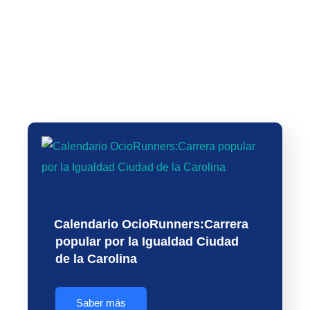
VIII Carrera Solidaria Fundación
Real Madrid by Azulmarino
XXXIX Carrera del Árbol y 21ª
finalizara en el Estadio Santiago
Marcha por la Salud y la
Bernabeu
Inclusión
Calendario OcioRunners:Carrera
popular por la Igualdad Ciudad
de la Carolina
Saber más