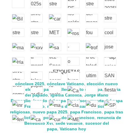
ETIQUETAS
cónclave 2025
,
cónclave Vaticano
,
elección nuevo
papa
,
elección papal
,
fallecimiento del papa
,
historia
del papado
,
Iglesia Católica
,
Jorge Mario
Bergoglio
,
legado del papa Francisco
,
muerte del papa
Francisco
,
noticias del Vaticano
,
noticias
religiosas
,
nuevo papa 2025
,
papa Francisco
,
papa tras
Benedicto XVI
,
pontificado de Francisco
,
renuncia de
Benedicto XVI
,
sede vacante
,
sucesor del
papa
,
Vaticano hoy