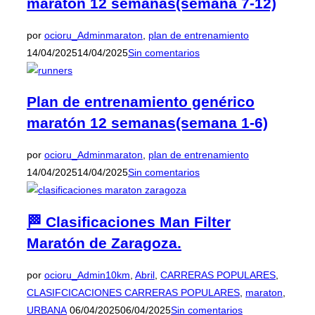
maratón 12 semanas(semana 7-12)
Publicado
por
ocioru_Admin
maraton
,
plan de entrenamiento
el
14/04/2025
14/04/2025
Sin comentarios
Plan de entrenamiento genérico
maratón 12 semanas(semana 1-6)
Publicado
por
ocioru_Admin
maraton
,
plan de entrenamiento
el
14/04/2025
14/04/2025
Sin comentarios
🏁 Clasificaciones Man Filter
Maratón de Zaragoza.
por
ocioru_Admin
10km
,
Abril
,
CARRERAS POPULARES
,
CLASIFCICACIONES CARRERAS POPULARES
,
maraton
,
Publicado
URBANA
06/04/2025
06/04/2025
Sin comentarios