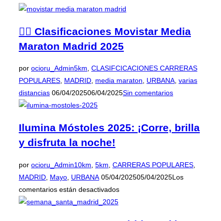
el
🏃‍♀️ Clasificaciones Movistar Media
Maraton Madrid 2025
por
ocioru_Admin
5km
,
CLASIFCICACIONES CARRERAS
POPULARES
,
MADRID
,
media maraton
,
URBANA
,
varias
Publicado
distancias
06/04/2025
06/04/2025
Sin comentarios
el
Ilumina Móstoles 2025: ¡Corre, brilla
y disfruta la noche!
por
ocioru_Admin
10km
,
5km
,
CARRERAS POPULARES
,
Publicado
MADRID
,
Mayo
,
URBANA
05/04/2025
05/04/2025
Los
el
comentarios están desactivados