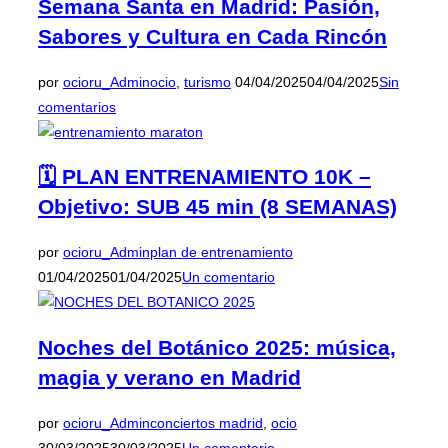
Semana Santa en Madrid: Pasión,
Sabores y Cultura en Cada Rincón
Publicado
por
ocioru_Admin
ocio
,
turismo
04/04/2025
04/04/2025
Sin
el
comentarios
🗓️ PLAN ENTRENAMIENTO 10K –
Objetivo: SUB 45 min (8 SEMANAS)
Publicado
por
ocioru_Admin
plan de entrenamiento
el
01/04/2025
01/04/2025
Un comentario
Noches del Botánico 2025: música,
magia y verano en Madrid
Publicado
por
ocioru_Admin
conciertos madrid
,
ocio
el
30/03/2025
30/03/2025
Un comentario