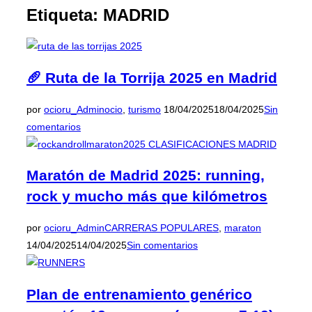
la
Etiqueta:
MADRID
barra
lateral
y
la
navegación
🥖 Ruta de la Torrija 2025 en Madrid
Publicado
por
ocioru_Admin
ocio
,
turismo
18/04/2025
18/04/2025
Sin
el
comentarios
Maratón de Madrid 2025: running,
rock y mucho más que kilómetros
Publicado
por
ocioru_Admin
CARRERAS POPULARES
,
maraton
el
14/04/2025
14/04/2025
Sin comentarios
Plan de entrenamiento genérico