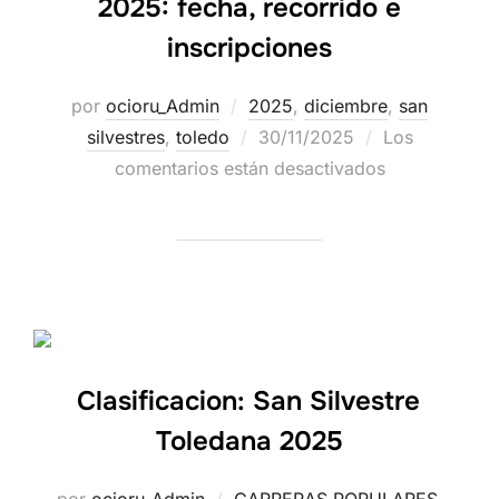
2025: fecha, recorrido e
inscripciones
por
ocioru_Admin
2025
,
diciembre
,
san
silvestres
,
toledo
30/11/2025
Los
comentarios están desactivados
Clasificacion: San Silvestre
Toledana 2025
por
ocioru_Admin
CARRERAS POPULARES
,