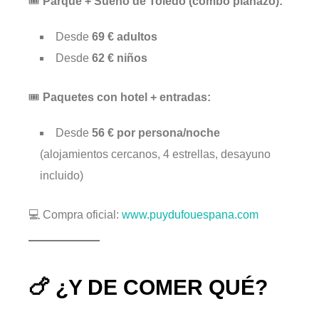
🎟
Parque + Sueño de Toledo (combo planazo):
Desde
69 € adultos
Desde
62 € niños
🎟
Paquetes con hotel + entradas:
Desde
56 € por persona/noche
(alojamientos cercanos, 4 estrellas, desayuno
incluido)
💻 Compra oficial:
www.puydufouespana.com
🍗 ¿Y DE COMER QUÉ?