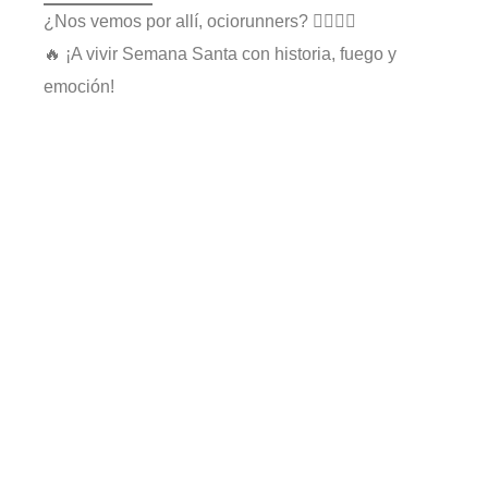
¿Nos vemos por allí, ociorunners? 🏃‍♂️🏃‍♀️
🔥 ¡A vivir Semana Santa con historia, fuego y
emoción!
IV Trail Caballero de Ambite
Semana Santa
Rock,
en Madrid:
emociones y
Pasión,
una gira para
Sabores y
recordar… 🎤