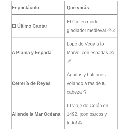
Espectáculo
Qué verás
El Cid en modo
El Último Cantar
gladiador medieval 🐴⚔️
Lope de Vega a lo
A Pluma y Espada
Marvel con espadas ✍️
🗡️
Águilas y halcones
Cetrería de Reyes
volando a ras de tu
cabeza 🦅
El viaje de Colón en
Allende la Mar Océana
1492, ¡con barcos y
todo! ⛵