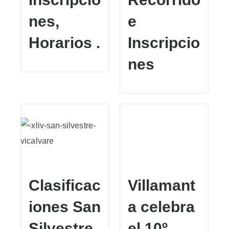
nes,
e
Horarios .
Inscripcio
nes
Clasificac
Villamant
iones San
a celebra
Silvestre
el 10º