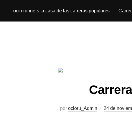
ocio runners la casa de las carreras populares
Carre
Carrer
por
ocioru_Admin
24 de noviem