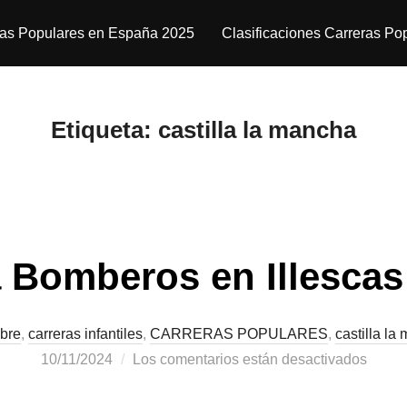
ras Populares en España 2025
Clasificaciones Carreras Po
Etiqueta:
castilla la mancha
a Bomberos en Illescas
bre
,
carreras infantiles
,
CARRERAS POPULARES
,
castilla la
10/11/2024
Los comentarios están desactivados