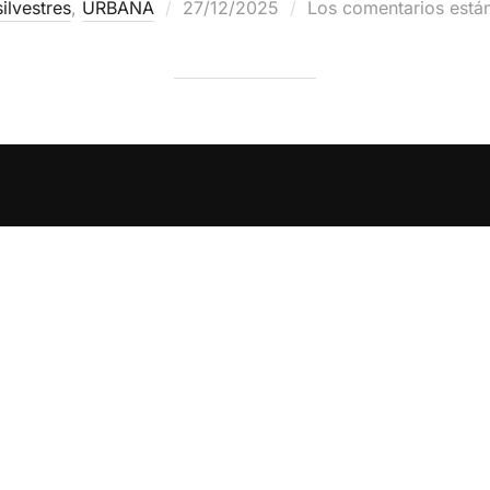
silvestres
,
URBANA
27/12/2025
Los comentarios está