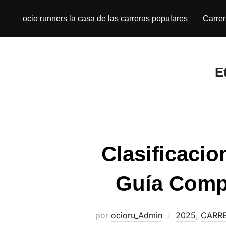
ocio runners la casa de las carreras populares
Carre
E
Clasificacio
Guía Compl
por
ocioru_Admin
2025
,
CARR