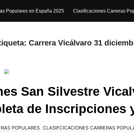
ras Populares en España 2025
Clasificaciones Carreras Po
tiqueta:
Carrera Vicálvaro 31 diciemb
nes San Silvestre Vica
eta de Inscripciones 
ERAS POPULARES
,
CLASIFCICACIONES CARRERAS POPUL