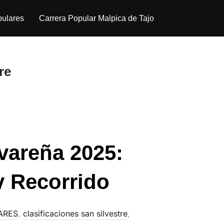
pulares
Carrera Popular Malpica de Tajo
re
lvareña 2025:
y Recorrido
ARES
,
clasificaciones san silvestre
,