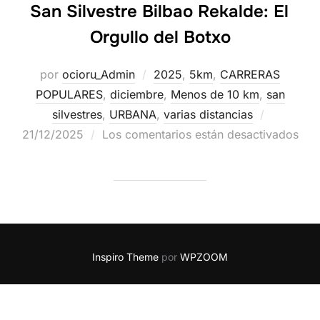
San Silvestre Bilbao Rekalde: El
Orgullo del Botxo
por
ocioru_Admin
2025
,
5km
,
CARRERAS
POPULARES
,
diciembre
,
Menos de 10 km
,
san
silvestres
,
URBANA
,
varias distancias
21/12/2025
Los comentarios están desactivados
Inspiro Theme
por
WPZOOM