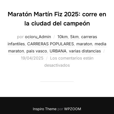
Maratón Martín Fiz 2025: corre en
la ciudad del campeón
por
ocioru_Admin
10km
,
5km
,
carreras
infantiles
,
CARRERAS POPULARES
,
maraton
,
media
maraton
,
pais vasco
,
URBANA
,
varias distancias
19/04/2025
Los comentarios están
desactivados
Inspiro Theme
por
WPZOOM