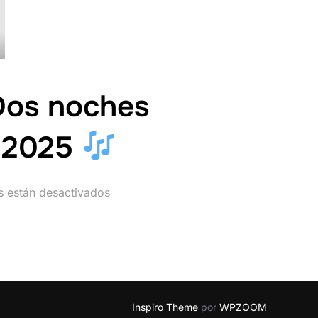
Dos noches
e 2025
s están desactivados
Inspiro Theme
por
WPZOOM