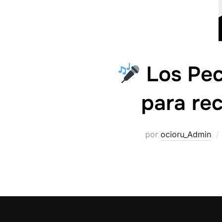
Los Pec
para re
por
ocioru_Admin