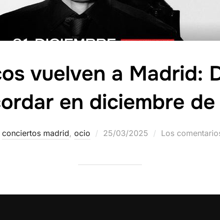
os vuelven a Madrid: 
cordar en diciembre d
conciertos madrid
,
ocio
25/03/2025
Los comentario