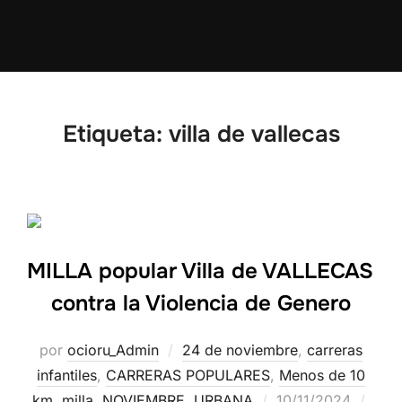
Etiqueta:
villa de vallecas
MILLA popular Villa de VALLECAS
contra la Violencia de Genero
por
ocioru_Admin
24 de noviembre
,
carreras
infantiles
,
CARRERAS POPULARES
,
Menos de 10
km
,
milla
,
NOVIEMBRE
,
URBANA
10/11/2024