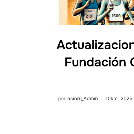
Actualizacion
Fundación G
por
ocioru_Admin
10km
,
2025