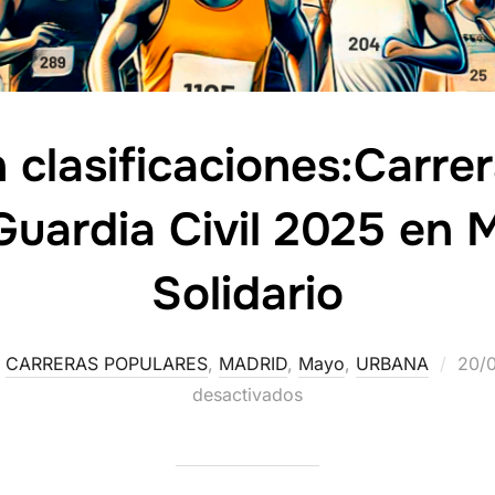
 clasificaciones:Carre
uardia Civil 2025 en 
Solidario
,
CARRERAS POPULARES
,
MADRID
,
Mayo
,
URBANA
20/
desactivados