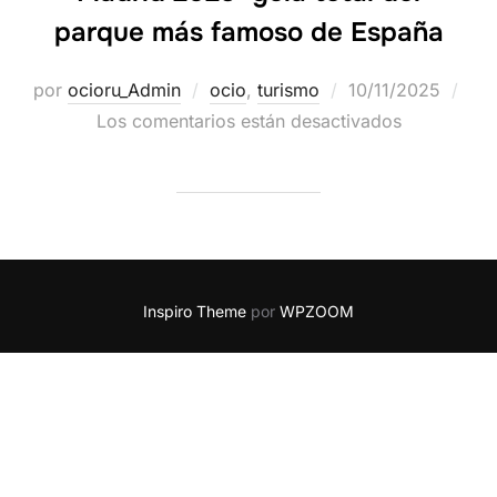
parque más famoso de España
por
ocioru_Admin
ocio
,
turismo
10/11/2025
Los comentarios están desactivados
Inspiro Theme
por
WPZOOM