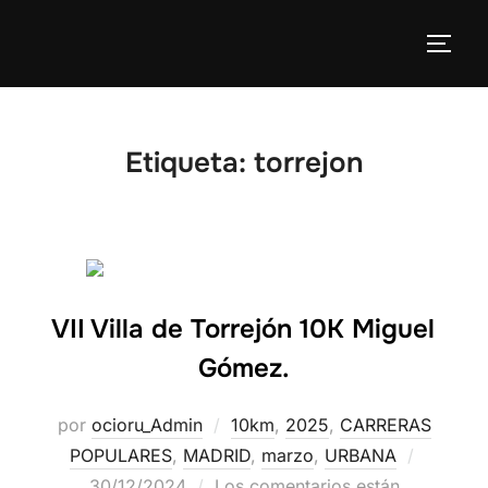
Etiqueta:
torrejon
VII Villa de Torrejón 10K Miguel
Gómez.
por
ocioru_Admin
10km
,
2025
,
CARRERAS
POPULARES
,
MADRID
,
marzo
,
URBANA
30/12/2024
Los comentarios están