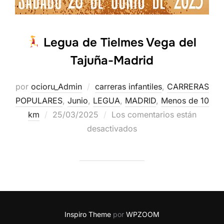
Legua de Tielmes Vega del
Tajuña-Madrid
por
ocioru_Admin
carreras infantiles
,
CARRERAS
POPULARES
,
Junio
,
LEGUA
,
MADRID
,
Menos de 10
km
25/03/2025
Los comentarios están
desactivados
Inspiro Theme
por
WPZOOM