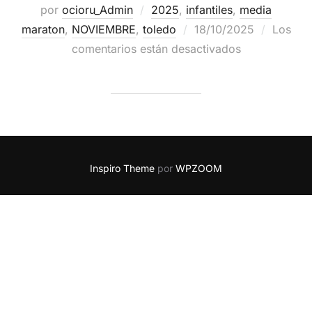
por
ocioru_Admin
2025
,
infantiles
,
media
maraton
,
NOVIEMBRE
,
toledo
18/10/2025
Los
comentarios están desactivados
Inspiro Theme
por
WPZOOM