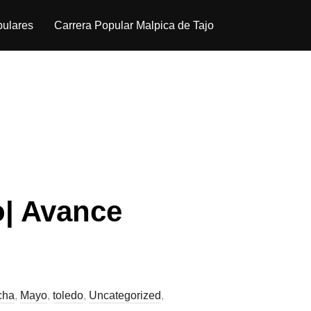
pulares
Carrera Popular Malpica de Tajo
o| Avance
cha
,
Mayo
,
toledo
,
Uncategorized
,