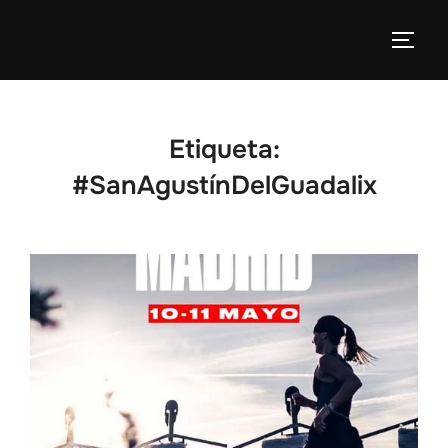
Etiqueta:
#SanAgustínDelGuadalix