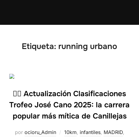
Etiqueta:
running urbano
🏃‍♂️ Actualización Clasificaciones
Trofeo José Cano 2025: la carrera
popular más mítica de Canillejas
por
ocioru_Admin
10km
,
infantiles
,
MADRID
,